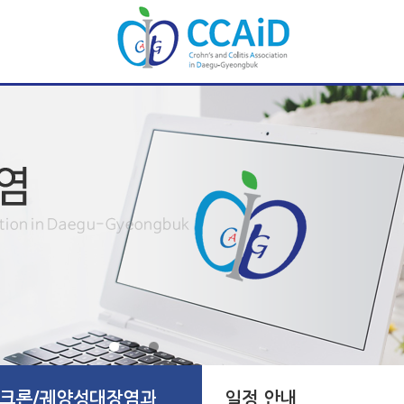
크론/궤양성대장염과
일정 안내